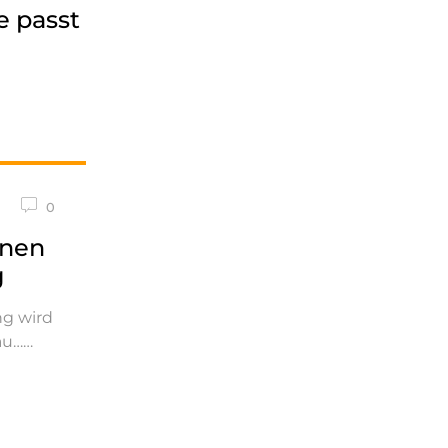
e passt
0
inen
g
ng wird
au…