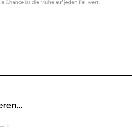
die Chance ist die Mühe auf jeden Fall wert.
ieren…
0