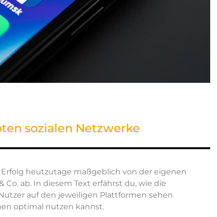
bten sozialen Netzwerke
he Erfolg heutzutage maßgeblich von der eigenen
 Co. ab. In diesem Text erfährst du, wie die
Nutzer auf den jeweiligen Plattformen sehen
nen optimal nutzen kannst.