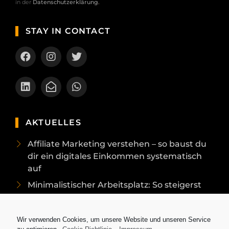
in der
Datenschutzerklärung
.
STAY IN CONTACT
AKTUELLES
Affiliate Marketing verstehen – so baust du
dir ein digitales Einkommen systematisch
auf
Minimalistischer Arbeitsplatz: So steigerst
du deinen Fokus und deine Produktivität
durch weniger Ballast
Wir verwenden Cookies, um unsere Website und unseren Service
Online-Kurse vs. Präsenzseminare: Welche